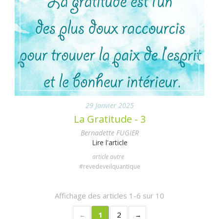
29 Janvier 2025
La Gratitude - 3
Bernadette FUGIER
Lire l'article
article autre
#revedeveilquantique
Affichage des articles 1-6 sur 10
1
2