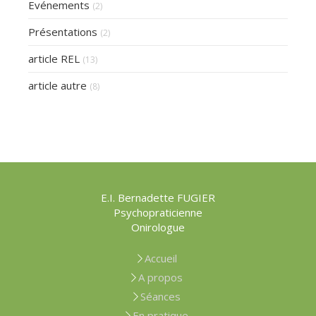
Evénements
(2)
Présentations
(2)
article REL
(13)
article autre
(8)
E.I. Bernadette FUGIER
Psychopraticienne
Onirologue
Accueil
A propos
Séances
En pratique