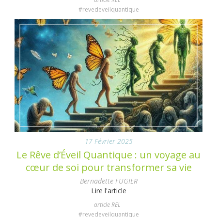
#revedeveilquantique
17 Février 2025
Le Rêve d’Éveil Quantique : un voyage au
cœur de soi pour transformer sa vie
Bernadette FUGIER
Lire l'article
article REL
#revedeveilquantique