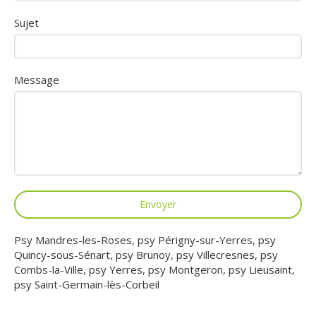
Sujet
Message
Envoyer
Psy Mandres-les-Roses
,
psy Périgny-sur-Yerres
,
psy
Quincy-sous-Sénart
,
psy Brunoy
,
psy Villecresnes
,
psy
Combs-la-Ville
,
psy Yerres
,
psy Montgeron
,
psy Lieusaint
,
psy Saint-Germain-lès-Corbeil