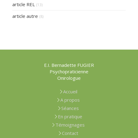
article REL
(13)
article autre
(8)
E.I. Bernadette FUGIER
Psychopraticienne
Onirologue
Accueil
A propos
Séances
En pratique
Témoignages
Contact